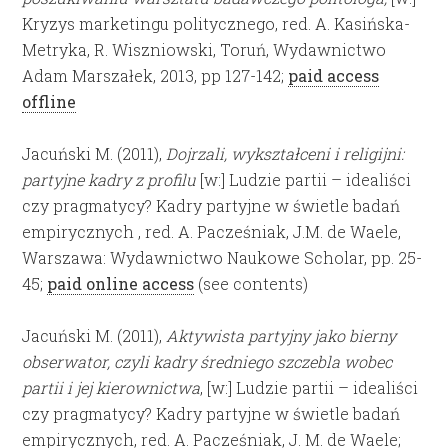
Kryzys marketingu politycznego, red. A. Kasińska-
Metryka, R. Wiszniowski, Toruń, Wydawnictwo
Adam Marszałek, 2013, pp 127-142;
paid access
offline
Jacuński M. (2011),
Dojrzali, wykształceni i religijni:
partyjne kadry z profilu
[w:] Ludzie partii – idealiści
czy pragmatycy? Kadry partyjne w świetle badań
empirycznych , red. A. Pacześniak, J.M. de Waele,
Warszawa: Wydawnictwo Naukowe Scholar, pp. 25-
45;
paid online access
(see contents)
Jacuński M. (2011),
Aktywista partyjny jako bierny
obserwator, czyli kadry średniego szczebla wobec
partii i jej kierownictwa
, [w:] Ludzie partii – idealiści
czy pragmatycy? Kadry partyjne w świetle badań
empirycznych, red. A. Pacześniak, J. M. de Waele;