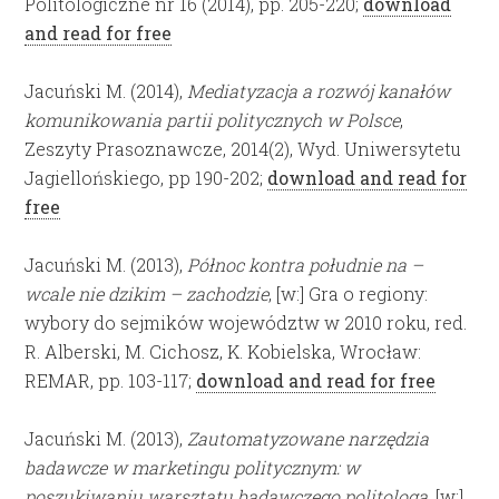
Politologiczne nr 16 (2014), pp. 205-220;
download
and read for free
Jacuński M. (2014),
Mediatyzacja a rozwój kanałów
komunikowania partii politycznych w Polsce
,
Zeszyty Prasoznawcze, 2014(2), Wyd. Uniwersytetu
Jagiellońskiego, pp 190-202;
download and read for
free
Jacuński M. (2013),
Północ kontra południe na –
wcale nie dzikim – zachodzie
, [w:] Gra o regiony:
wybory do sejmików województw w 2010 roku, red.
R. Alberski, M. Cichosz, K. Kobielska, Wrocław:
REMAR, pp. 103-117;
download and read for free
Jacuński M. (2013),
Zautomatyzowane narzędzia
badawcze w marketingu politycznym: w
poszukiwaniu warsztatu badawczego politologa,
[w:]