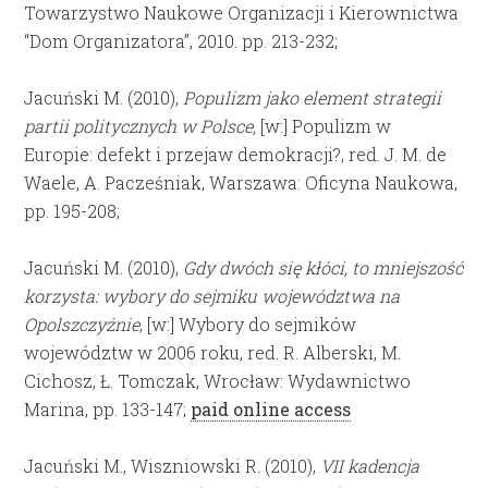
Towarzystwo Naukowe Organizacji i Kierownictwa
“Dom Organizatora”, 2010. pp. 213-232;
Jacuński M. (2010),
Populizm jako element strategii
partii politycznych w Polsce,
[w:] Populizm w
Europie: defekt i przejaw demokracji?, red. J. M. de
Waele, A. Pacześniak, Warszawa: Oficyna Naukowa,
pp. 195-208;
Jacuński M. (2010),
Gdy dwóch się kłóci, to mniejszość
korzysta: wybory do sejmiku województwa na
Opolszczyźnie
, [w:] Wybory do sejmików
województw w 2006 roku, red. R. Alberski, M.
Cichosz, Ł. Tomczak, Wrocław: Wydawnictwo
Marina, pp. 133-147;
paid online access
Jacuński M., Wiszniowski R. (2010),
VII kadencja